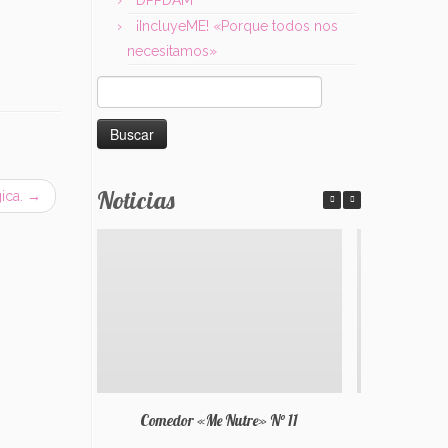
¡IncluyeME! «Porque todos nos
necesitamos»
Buscar:
Noticias
ica.
→
Comedor «Me Nutre» N° 11