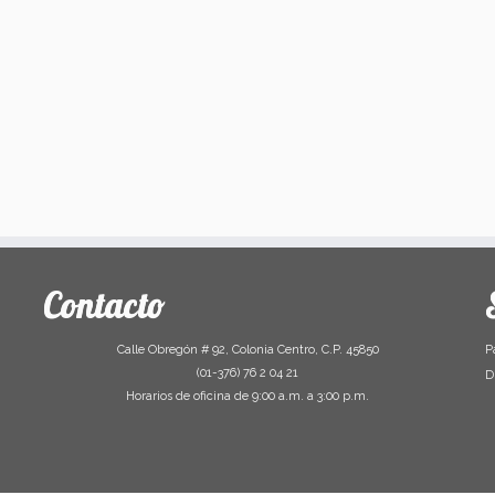
Contacto
Calle Obregón # 92, Colonia Centro, C.P. 45850
P
(01-376) 76 2 04 21
D
Horarios de oficina de 9:00 a.m. a 3:00 p.m.