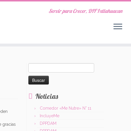
Servir para Crecer, DIF Ixtlahuacan
Buscar:
Noticias
Comedor «Me Nutre» N° 11
eden
IncluyeMe
DPPDAM
e gracias
DPPDAM