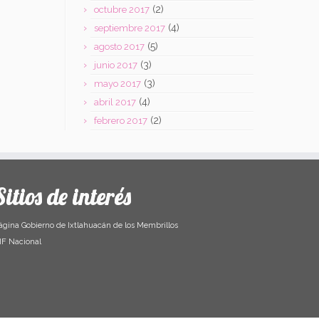
(2)
octubre 2017
(4)
septiembre 2017
(5)
agosto 2017
(3)
junio 2017
(3)
mayo 2017
(4)
abril 2017
(2)
febrero 2017
Sitios de interés
ágina Gobierno de Ixtlahuacán de los Membrillos
IF Nacional