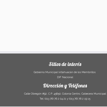
Sitios de interés
Gobierno Municipal Ixtlahuacán de los Membrillos
DIF Nacional
Dirección y Teléfonos
Calle Obregón #92, C.P. 45850, Colonia Centro, Cabecera Municipal
Tel: (013 76) 76 2 04 21 y (013 76) 76 2 19 15