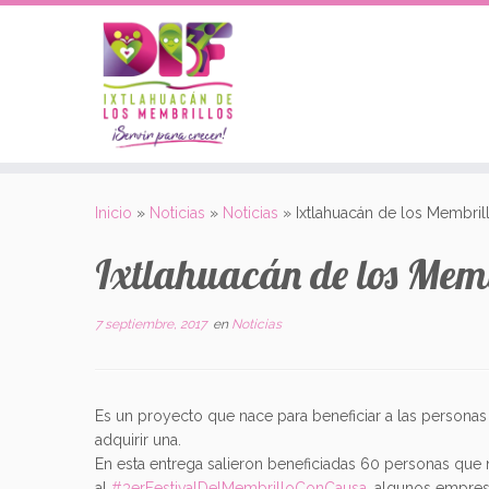
Saltar
al
Inicio
»
Noticias
»
Noticias
»
Ixtlahuacán de los Membril
contenido
Ixtlahuacán de los Memb
7 septiembre, 2017
en
Noticias
Es un proyecto que nace para beneficiar a las persona
adquirir una.
En esta entrega salieron beneficiadas 60 personas que n
al
#
3erFestivalDelMembrilloConCausa
, algunos empresa