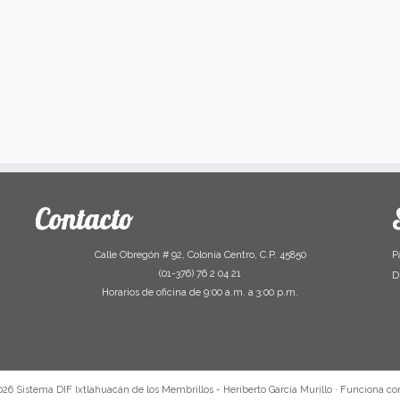
Contacto
Calle Obregón # 92, Colonia Centro, C.P. 45850
P
(01-376) 76 2 04 21
D
Horarios de oficina de 9:00 a.m. a 3:00 p.m.
026
Sistema DIF Ixtlahuacán de los Membrillos - Heriberto García Murillo
·
Funciona co