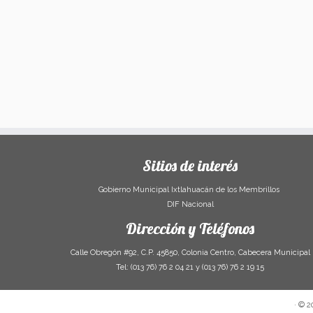
Sitios de interés
Gobierno Municipal Ixtlahuacán de los Membrillos
DIF Nacional
Dirección y Teléfonos
Calle Obregón #92, C.P. 45850, Colonia Centro, Cabecera Municipal
Tel: (013 76) 76 2 04 21 y (013 76) 76 2 19 15
·
© 2