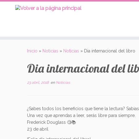
Saltar
al
Inicio
»
Noticias
»
Noticias
»
Dia internacional del libro
contenido
Dia internacional del li
23 abril, 2018
en
Noticias
¿Sabes todos los beneficios que tiene la lectura? Sabi
Una vez que aprendas a leer, serás libre para siempre.
Frederick Douglass
🧐
📚
23 de abril