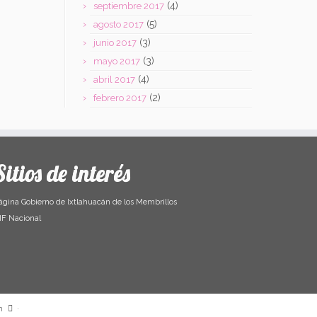
(4)
septiembre 2017
(5)
agosto 2017
(3)
junio 2017
(3)
mayo 2017
(4)
abril 2017
(2)
febrero 2017
Sitios de interés
ágina Gobierno de Ixtlahuacán de los Membrillos
IF Nacional
n
·