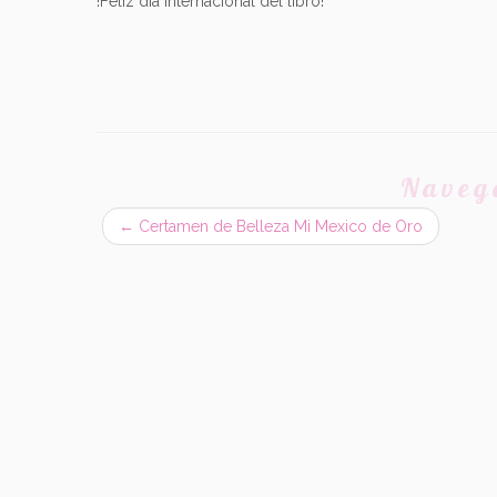
!Feliz día internacional del libro!
Naveg
←
Certamen de Belleza Mi Mexico de Oro